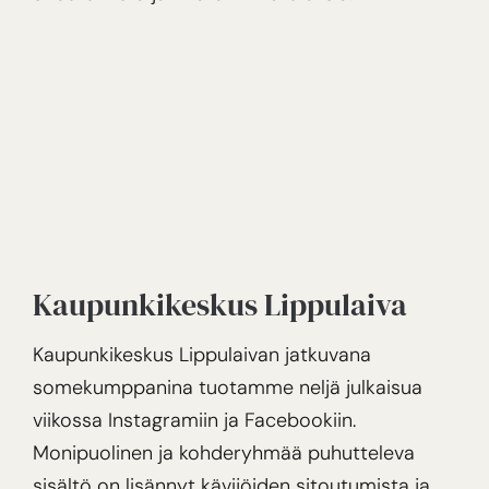
Kaupunkikeskus Lippulaiva
Kaupunkikeskus Lippulaivan jatkuvana
somekumppanina tuotamme neljä julkaisua
viikossa Instagramiin ja Facebookiin.
Monipuolinen ja kohderyhmää puhutteleva
sisältö on lisännyt kävijöiden sitoutumista ja