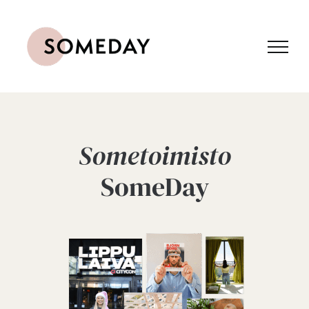
Skip
to
content
Sometoimisto
SomeDay